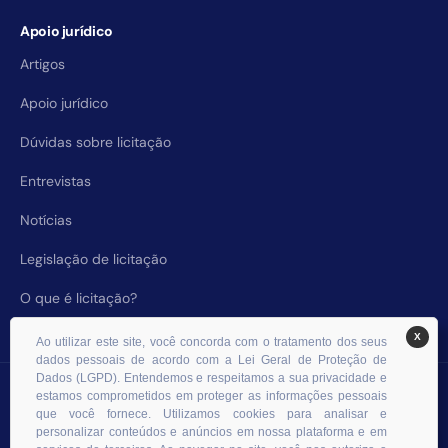
Apoio jurídico
Artigos
Apoio jurídico
Dúvidas sobre licitação
Entrevistas
Notícias
Legislação de licitação
O que é licitação?
X
Ao utilizar este site, você concorda com o tratamento dos seus
dados pessoais de acordo com a Lei Geral de Proteção de
Dados (LGPD). Entendemos e respeitamos a sua privacidade e
© 2026 RHS Licitações. Todos os direitos reservados.
estamos comprometidos em proteger as informações pessoais
que você fornece. Utilizamos cookies para analisar e
personalizar conteúdos e anúncios em nossa plataforma e em