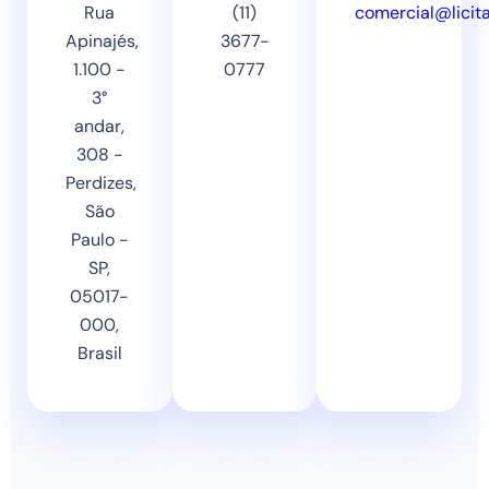
Rua
(11)
comercial@licit
Apinajés,
3677-
1.100 -
0777
3°
andar,
308 -
Perdizes,
São
Paulo -
SP,
05017-
000,
Brasil