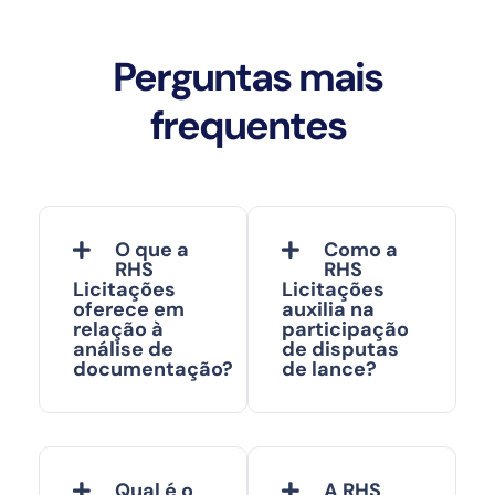
Perguntas mais
frequentes
O que a
Como a
RHS
RHS
Licitações
Licitações
oferece em
auxilia na
relação à
participação
análise de
de disputas
documentação?
de lance?
Qual é o
A RHS