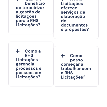
benefício
Licitações
de terceirizar
oferece
a gestão de
serviços de
licitações
elaboração
para a RHS
de
Licitações?
documentos
e propostas?
Como a
RHS
Como
Licitações
posso
gerencia
começar a
processos e
trabalhar com
pessoas em
a RHS
Licitações?
Licitações?