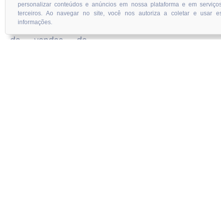
personalizar conteúdos e anúncios em nossa plataforma e em serviço
para direcionar
terceiros. Ao navegar no site, você nos autoriza a coletar e usar e
informações.
suas estratégias
de vendas de
forma eficaz.
Nossa análise
detalhada permite
que você
identifique os
principais players
do mercado,
compreenda suas
necessidades e
comportamentos
de compra e
adapte suas
abordagens de