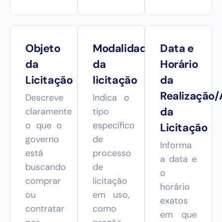
Objeto
Modalidade
Data e
da
da
Horário
Licitação
licitação
da
Realização/
Descreve
Indica o
da
claramente
tipo
o que o
específico
Licitação
governo
de
Informa
está
processo
a data e
buscando
de
o
comprar
licitação
horário
ou
em uso,
exatos
contratar
como
em que