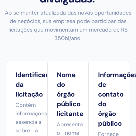
Ao se manter atualizada das novas oportunidades
de negócios, sua empresa pode participar das
licitações que movimentam um mercado de R$
350bi/ano.
Identificação
Nome
Informaçõe
da
do
de
licitação
órgão
contato
público
do
Contém
licitante
órgão
informações
essenciais
público
Apresenta
sobre a
o nome
Fornece