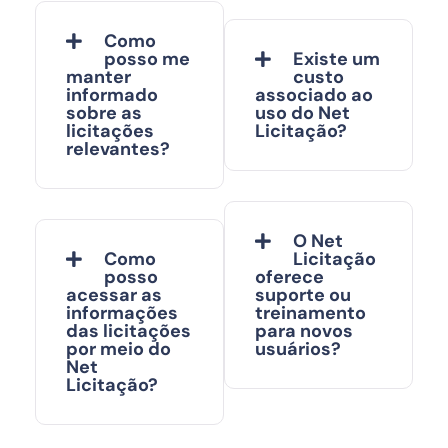
Como
posso me
Existe um
manter
custo
informado
associado ao
sobre as
uso do Net
licitações
Licitação?
relevantes?
O Net
Como
Licitação
posso
oferece
acessar as
suporte ou
informações
treinamento
das licitações
para novos
por meio do
usuários?
Net
Licitação?