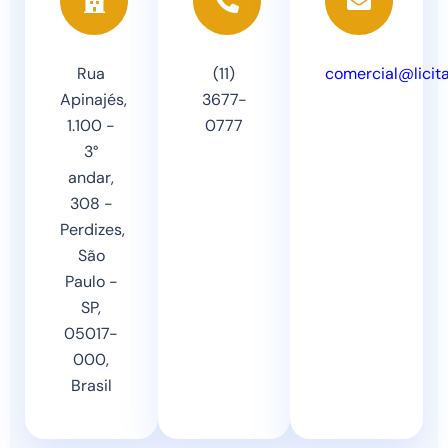
Rua
(11)
comercial@licit
Apinajés,
3677-
1.100 -
0777
3°
andar,
308 -
Perdizes,
São
Paulo -
SP,
05017-
000,
Brasil