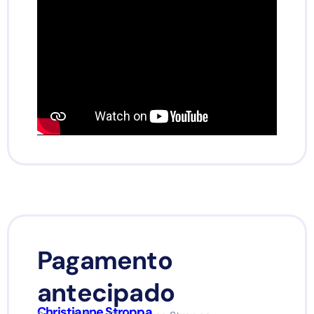
Pagamento
antecipado
Christianne Stroppa