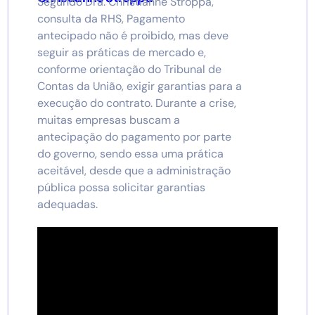
Segundo Dra. Christianne Stroppa,
consulta da RHS, Pagamento
antecipado não é proibido, mas deve
seguir as práticas de mercado e,
conforme orientação do Tribunal de
Contas da União, exigir garantias para a
execução do contrato. Durante a crise,
muitas empresas buscam a
antecipação do pagamento por parte
do governo, sendo essa uma prática
aceitável, desde que a administração
pública possa solicitar garantias
adequadas.