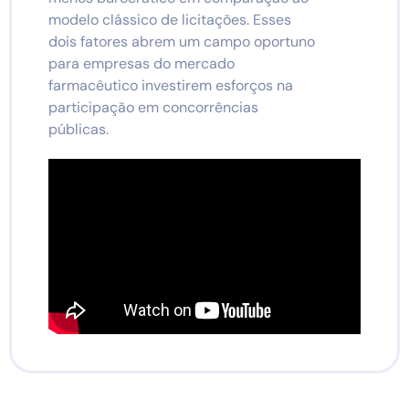
modelo clássico de licitações. Esses
dois fatores abrem um campo oportuno
para empresas do mercado
farmacêutico investirem esforços na
participação em concorrências
públicas.