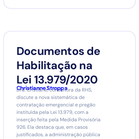
Documentos de
Habilitação na
Lei 13.979/2020
Christianne Stroppa
Dra. Cristiane, consultora da RHS,
discute a nova sistemática de
contratação emergencial e pregão
instituída pela Lei 13.979, com a
inserção feita pela Medida Provisória
926. Ela destaca que, em casos
justificados, a administração pública