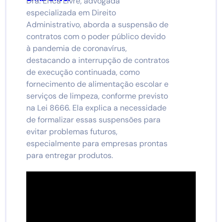
Dra. Érica Livre, advogada
especializada em Direito
Administrativo, aborda a suspensão de
contratos com o poder público devido
à pandemia de coronavírus,
destacando a interrupção de contratos
de execução continuada, como
fornecimento de alimentação escolar e
serviços de limpeza, conforme previsto
na Lei 8666. Ela explica a necessidade
de formalizar essas suspensões para
evitar problemas futuros,
especialmente para empresas prontas
para entregar produtos.