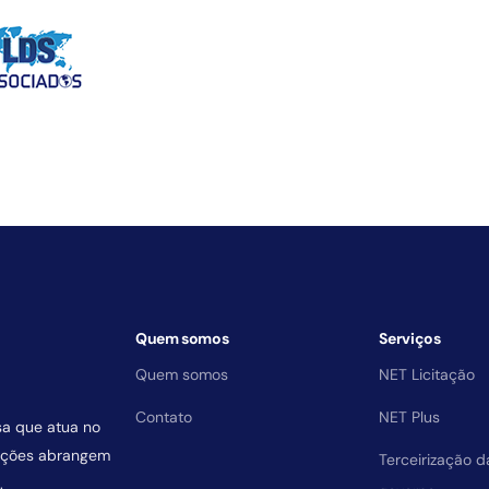
Quem somos
Serviços
Quem somos
NET Licitação
Contato
NET Plus
sa que atua no
uições abrangem
Terceirização 
.