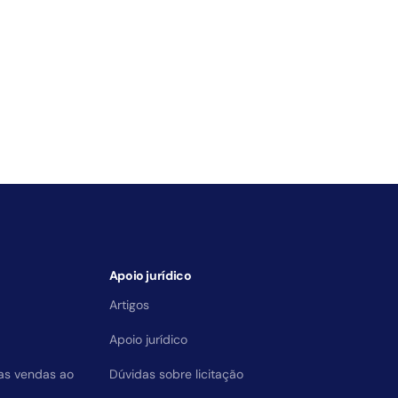
Apoio jurídico
Artigos
Apoio jurídico
das vendas ao
Dúvidas sobre licitação