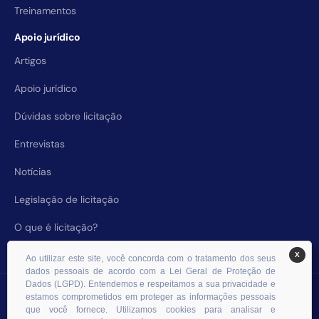
Treinamentos
Apoio jurídico
Artigos
Apoio jurídico
Dúvidas sobre licitação
Entrevistas
Notícias
Legislação de licitação
O que é licitação?
X
Ao utilizar este site, você concorda com o tratamento dos seus
dados pessoais de acordo com a Lei Geral de Proteção de
Dados (LGPD). Entendemos e respeitamos a sua privacidade e
© 2026 RHS Licitações. Todos os direitos reservados.
estamos comprometidos em proteger as informações pessoais
que você fornece. Utilizamos cookies para analisar e