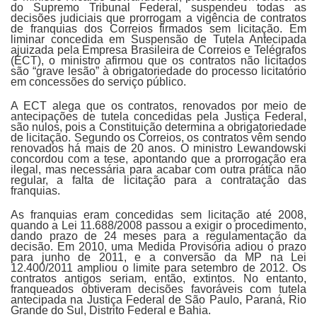
do Supremo Tribunal Federal, suspendeu todas as
decisões judiciais que prorrogam a vigência de contratos
de franquias dos Correios firmados sem licitação. Em
liminar concedida em Suspensão de Tutela Antecipada
ajuizada pela Empresa Brasileira de Correios e Telégrafos
(ECT), o ministro afirmou que os contratos não licitados
são “grave lesão” à obrigatoriedade do processo licitatório
em concessões do serviço público.
A ECT alega que os contratos, renovados por meio de
antecipações de tutela concedidas pela Justiça Federal,
são nulos, pois a Constituição determina a obrigatoriedade
de licitação. Segundo os Correios, os contratos vêm sendo
renovados há mais de 20 anos. O ministro Lewandowski
concordou com a tese, apontando que a prorrogação era
ilegal, mas necessária para acabar com outra prática não
regular, a falta de licitação para a contratação das
franquias.
As franquias eram concedidas sem licitação até 2008,
quando a Lei 11.688/2008 passou a exigir o procedimento,
dando prazo de 24 meses para a regulamentação da
decisão. Em 2010, uma Medida Provisória adiou o prazo
para junho de 2011, e a conversão da MP na Lei
12.400/2011 ampliou o limite para setembro de 2012. Os
contratos antigos seriam, então, extintos. No entanto,
franqueados obtiveram decisões favoráveis com tutela
antecipada na Justiça Federal de São Paulo, Paraná, Rio
Grande do Sul, Distrito Federal e Bahia.