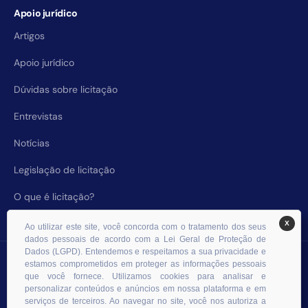
Apoio jurídico
Artigos
Apoio jurídico
Dúvidas sobre licitação
Entrevistas
Notícias
Legislação de licitação
O que é licitação?
X
Ao utilizar este site, você concorda com o tratamento dos seus
dados pessoais de acordo com a Lei Geral de Proteção de
Dados (LGPD). Entendemos e respeitamos a sua privacidade e
© 2026 RHS Licitações. Todos os direitos reservados.
estamos comprometidos em proteger as informações pessoais
que você fornece. Utilizamos cookies para analisar e
personalizar conteúdos e anúncios em nossa plataforma e em
serviços de terceiros. Ao navegar no site, você nos autoriza a