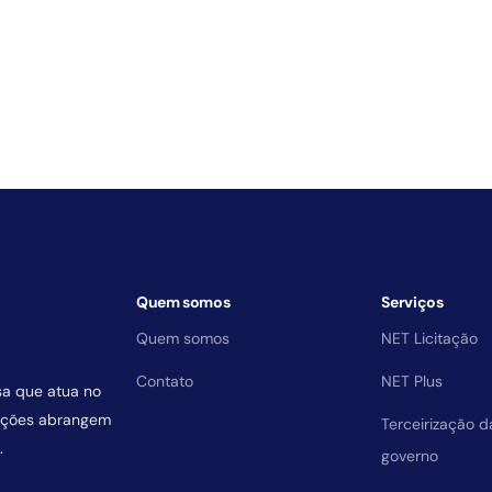
Quem somos
Serviços
Quem somos
NET Licitação
Contato
NET Plus
sa que atua no
uições abrangem
Terceirização 
.
governo