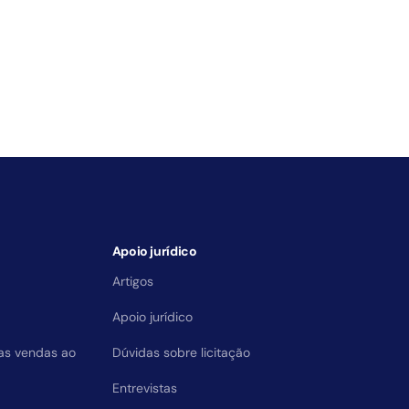
Apoio jurídico
Artigos
Apoio jurídico
das vendas ao
Dúvidas sobre licitação
Entrevistas