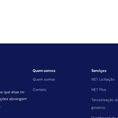
Quem somos
Serviços
Quem somos
NET Licitação
Contato
NET Plus
sa que atua no
uições abrangem
Terceirização 
.
governo
Dashboard de 