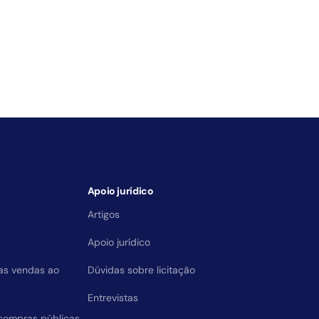
Apoio jurídico
Artigos
Apoio jurídico
das vendas ao
Dúvidas sobre licitação
Entrevistas
compras públicas