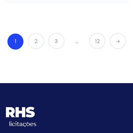
1
2
3
12
…