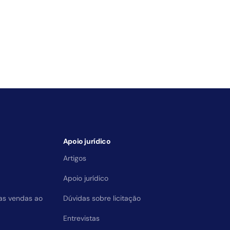
Apoio jurídico
Artigos
Apoio jurídico
das vendas ao
Dúvidas sobre licitação
Entrevistas