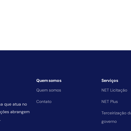
Quem somos
Serviços
Quem somos
NET Licitação
Contato
NET Plus
sa que atua no
uições abrangem
Terceirização 
.
governo