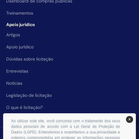
Dashboard de compras públicas
Treinamentos
Apoio jurídico
Artigos
Apoio jurídico
Dúvidas sobre licitação
Entrevistas
Notícias
Legislação de licitação
O que é licitação?
X
Ao utilizar este site, você concorda com o tratamento dos seus
dados pessoais de acordo com a Lei Geral de Proteção de
Dados (LGPD). Entendemos e respeitamos a sua privacidade e
© 2026 RHS Licitações. Todos os direitos reservados.
estamos comprometidos em proteger as informações pessoais