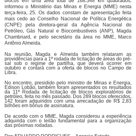
blocos em uma área total de 168.348 km quadrados,
informou o Ministério das Minas e Energia (MME) nesta
terça-feira, 25. Os dados constam de apresentação feita
mais cedo ao Conselho Nacional de Política Energética
(CNPE) pela diretora-geral da Agência Nacional do
Petróleo, Gás Natural e Biocombustíveis (ANP), Magda
Chambriard, e pelo secretário da área no MME, Marco
Antônio Almeida.
Na reunião, Magda e Almeida também relataram as
providências para a 1ª rodada de licitação de áreas do pré-
sal sob o regime de partilha, que deverá ocorrer em
outubro e contará com a oferta de blocos no Campo de
Libra.
No encontro, presidido pelo ministro de Minas e Energia,
Edison Lobão, também foram apresentados os resultados
da 11ª Rodada de licitação de blocos exploratórios de
petróleo, feita no mês passado. Dos 289 blocos oferecidos,
142 foram adquiridos com uma arrecadação de R$ 2,83
bilhões em bônus de assinatura.
De acordo com o MME, Magda considerou a experiência
adquirida com o leilão fundamental para a organização
das próximas rodadas.