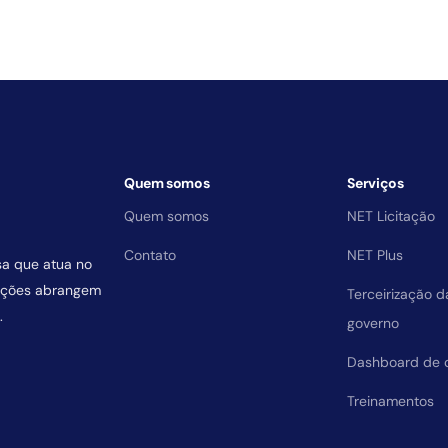
Quem somos
Serviços
Quem somos
NET Licitação
Contato
NET Plus
sa que atua no
uições abrangem
Terceirização 
.
governo
Dashboard de 
Treinamentos