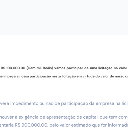
e R$ 100.000,00 (Cem mil Reais) vamos participar de uma licitação no val
ue impeça a nossa participação nesta licitação em virtude do valor do nosso ca
haverá impedimento ou não de participação da empresa na licit
l houver a exigência de apresentação de capital, que tem como
sentaria R$ 900.000,00, pelo valor estimado que for informad