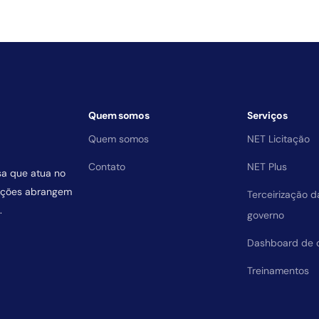
Quem somos
Serviços
Quem somos
NET Licitação
Contato
NET Plus
sa que atua no
uições abrangem
Terceirização 
.
governo
Dashboard de 
Treinamentos