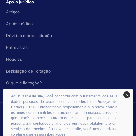
Apoio jurídico
Artigos
Apoio jurídico
Dúvidas sobre licitação
Entrevistas
Notícias
Legislação de licitação
O que é licitação?
X
Ao utilizar este site, você concorda com o tratamento dos seus
dados pessoais de acordo com a Lei Geral de Proteção de
Dados (LGPD). Entendemos e respeitamos a sua privacidade e
© 2026 RHS Licitações. Todos os direitos reservados.
estamos comprometidos em proteger as informações pessoais
que você fornece. Utilizamos cookies para analisar e
personalizar conteúdos e anúncios em nossa plataforma e em
serviços de terceiros. Ao navegar no site, você nos autoriza a
coletar e usar essas informações.