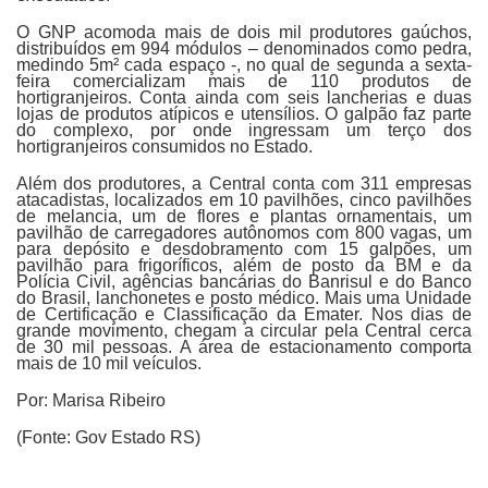
O GNP acomoda mais de dois mil produtores gaúchos,
distribuídos em 994 módulos – denominados como pedra,
medindo 5m² cada espaço -, no qual de segunda a sexta-
feira comercializam mais de 110 produtos de
hortigranjeiros. Conta ainda com seis lancherias e duas
lojas de produtos atípicos e utensílios. O galpão faz parte
do complexo, por onde ingressam um terço dos
hortigranjeiros consumidos no Estado.
Além dos produtores, a Central conta com 311 empresas
atacadistas, localizados em 10 pavilhões, cinco pavilhões
de melancia, um de flores e plantas ornamentais, um
pavilhão de carregadores autônomos com 800 vagas, um
para depósito e desdobramento com 15 galpões, um
pavilhão para frigoríficos, além de posto da BM e da
Polícia Civil, agências bancárias do Banrisul e do Banco
do Brasil, lanchonetes e posto médico. Mais uma Unidade
de Certificação e Classificação da Emater. Nos dias de
grande movimento, chegam a circular pela Central cerca
de 30 mil pessoas. A área de estacionamento comporta
mais de 10 mil veículos.
Por: Marisa Ribeiro
(Fonte: Gov Estado RS)