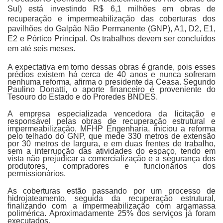
Sul) está investindo R$ 6,1 milhões em obras de
recuperação e impermeabilização das coberturas dos
pavilhões do Galpão Não Permanente (GNP), A1, D2, E1,
E2 e Pórtico Principal. Os trabalhos devem ser concluídos
em até seis meses.
A expectativa em torno dessas obras é grande, pois esses
prédios existem há cerca de 40 anos e nunca sofreram
nenhuma reforma, afirma o presidente da Ceasa. Segundo
Paulino Donatti, o aporte financeiro é proveniente do
Tesouro do Estado e do Proredes BNDES.
A empresa especializada vencedora da licitação e
responsável pelas obras de recuperação estrutural e
impermeabilização, MFHP Engenharia, iniciou a reforma
pelo telhado do GNP, que mede 330 metros de extensão
por 30 metros de largura, e em duas frentes de trabalho,
sem a interrupção das atividades do espaço, tendo em
vista não prejudicar a comercialização e a segurança dos
produtores, compradores e funcionários dos
permissionários.
As coberturas estão passando por um processo de
hidrojateamento, seguida da recuperação estrutural,
finalizando com a impermeabilização com argamassa
polimérica. Aproximadamente 25% dos serviços já foram
executados.