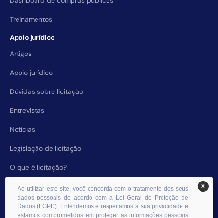
Dashboard de compras públicas
Treinamentos
Apoio jurídico
Artigos
Apoio jurídico
Dúvidas sobre licitação
Entrevistas
Notícias
Legislação de licitação
O que é licitação?
X
Ao utilizar este site, você concorda com o tratamento dos seus
dados pessoais de acordo com a Lei Geral de Proteção de
Dados (LGPD). Entendemos e respeitamos a sua privacidade e
© 2026 RHS Licitações. Todos os direitos reservados.
estamos comprometidos em proteger as informações pessoais