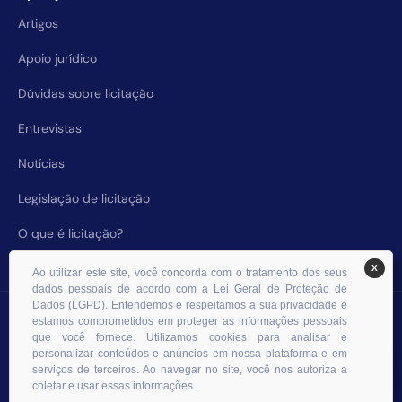
Artigos
Apoio jurídico
Dúvidas sobre licitação
Entrevistas
Notícias
Legislação de licitação
O que é licitação?
X
Ao utilizar este site, você concorda com o tratamento dos seus
dados pessoais de acordo com a Lei Geral de Proteção de
Dados (LGPD). Entendemos e respeitamos a sua privacidade e
© 2026 RHS Licitações. Todos os direitos reservados.
estamos comprometidos em proteger as informações pessoais
que você fornece. Utilizamos cookies para analisar e
personalizar conteúdos e anúncios em nossa plataforma e em
serviços de terceiros. Ao navegar no site, você nos autoriza a
coletar e usar essas informações.