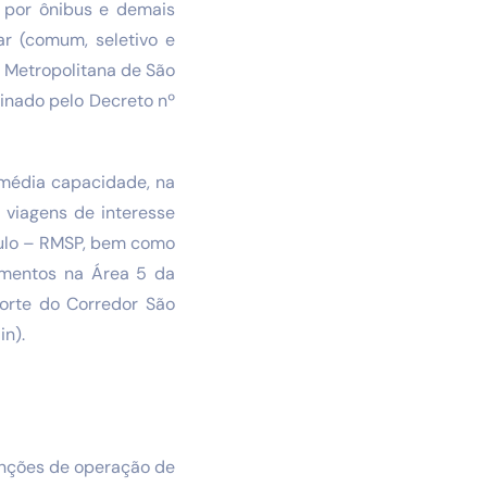
, por ônibus e demais
ar (comum, seletivo e
o Metropolitana de São
linado pelo Decreto nº
e média capacidade, na
 viagens de interesse
aulo – RMSP, bem como
amentos na Área 5 da
porte do Corredor São
n).
unções de operação de