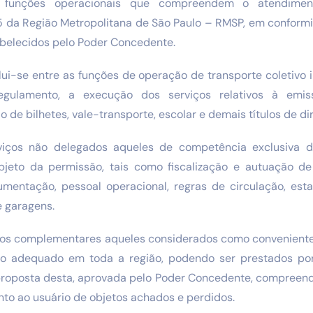
s funções operacionais que compreendem o atendim
5 da Região Metropolitana de São Paulo – RMSP, em confor
abelecidos pelo Poder Concedente.
lui-se entre as funções de operação de transporte coletivo 
gulamento, a execução dos serviços relativos à emiss
 de bilhetes, vale-transporte, escolar e demais títulos de di
viços não delegados aqueles de competência exclusiva d
eto da permissão, tais como fiscalização e autuação de 
cumentação, pessoal operacional, regras de circulação, est
 e garagens.
iços complementares aqueles considerados como conveniente
ço adequado em toda a região, podendo ser prestados por
proposta desta, aprovada pelo Poder Concedente, compreende
to ao usuário de objetos achados e perdidos.