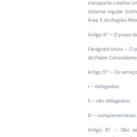
transporte coletivo i
sistema regular (com
Área 5 da Região Met
Artigo 4º – O prazo d
Parágrafo único – O p
do Poder Concedente
Artigo 5º – Os serviç
I – delegados;
II – não delegados;
III – complementares.
Artigo 6º – São se