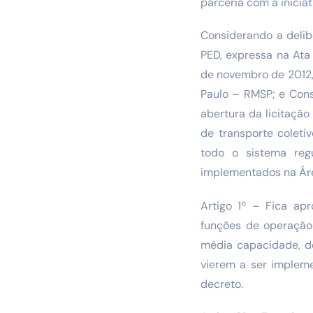
parceria com a inicia
Considerando a delib
PED, expressa na Ata
de novembro de 2012,
Paulo – RMSP; e Cons
abertura da licitaçã
de transporte coleti
todo o sistema regu
implementados na Áre
Artigo 1º – Fica ap
funções de operação 
média capacidade, de
vierem a ser implem
decreto.