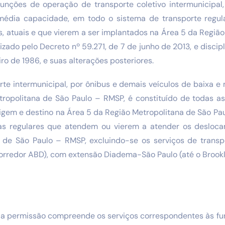
unções de operação de transporte coletivo intermunicipal
média capacidade, em todo o sistema de transporte regul
s, atuais e que vierem a ser implantados na Área 5 da Regiã
izado pelo Decreto nº 59.271, de 7 de junho de 2013, e discip
ro de 1986, e suas alterações posteriores.
rte intermunicipal, por ônibus e demais veículos de baixa 
ropolitana de São Paulo – RMSP, é constituído de todas as
igem e destino na Área 5 da Região Metropolitana de São P
has regulares que atendem ou vierem a atender os desloc
 de São Paulo – RMSP, excluindo-se os serviços de trans
rredor ABD), com extensão Diadema-São Paulo (até o Brookli
 da permissão compreende os serviços correspondentes às f