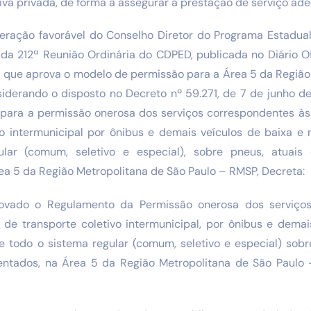
tiva privada, de forma a assegurar a prestação de serviço ad
eração favorável do Conselho Diretor do Programa Estadua
 da 212ª Reunião Ordinária do CDPED, publicada no Diário Of
 que aprova o modelo de permissão para a Área 5 da Região
iderando o disposto no Decreto nº 59.271, de 7 de junho de 
o para a permissão onerosa dos serviços correspondentes à
vo intermunicipal por ônibus e demais veículos de baixa 
lar (comum, seletivo e especial), sobre pneus, atuai
a 5 da Região Metropolitana de São Paulo – RMSP, Decreta:
rovado o Regulamento da Permissão onerosa dos serviço
de transporte coletivo intermunicipal, por ônibus e demai
 todo o sistema regular (comum, seletivo e especial) sobr
entados, na Área 5 da Região Metropolitana de São Paulo 