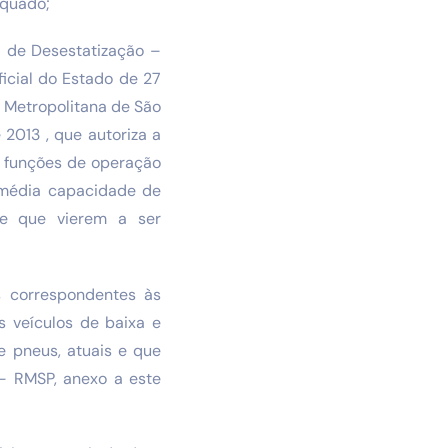
equado;
l de Desestatização –
icial do Estado de 27
 Metropolitana de São
2013 , que autoriza a
s funções de operação
e média capacidade de
s e que vierem a ser
s correspondentes às
s veículos de baixa e
e pneus, atuais e que
– RMSP, anexo a este