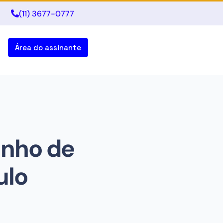
(11) 3677-0777
Área do assinante
unho de
ulo