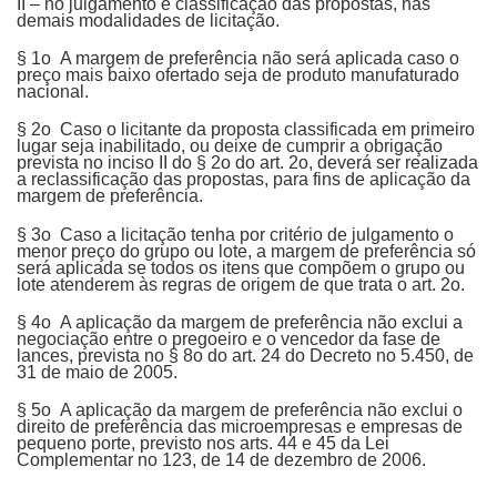
II – no julgamento e classificação das propostas, nas
demais modalidades de licitação.
§ 1o A margem de preferência não será aplicada caso o
preço mais baixo ofertado seja de produto manufaturado
nacional.
§ 2o Caso o licitante da proposta classificada em primeiro
lugar seja inabilitado, ou deixe de cumprir a obrigação
prevista no inciso II do § 2o do art. 2o, deverá ser realizada
a reclassificação das propostas, para fins de aplicação da
margem de preferência.
§ 3o Caso a licitação tenha por critério de julgamento o
menor preço do grupo ou lote, a margem de preferência só
será aplicada se todos os itens que compõem o grupo ou
lote atenderem às regras de origem de que trata o art. 2o.
§ 4o A aplicação da margem de preferência não exclui a
negociação entre o pregoeiro e o vencedor da fase de
lances, prevista no § 8o do art. 24 do Decreto no 5.450, de
31 de maio de 2005.
§ 5o A aplicação da margem de preferência não exclui o
direito de preferência das microempresas e empresas de
pequeno porte, previsto nos arts. 44 e 45 da Lei
Complementar no 123, de 14 de dezembro de 2006.