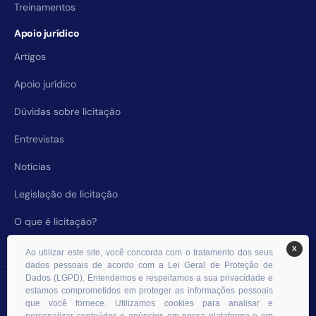
Treinamentos
Apoio jurídico
Artigos
Apoio jurídico
Dúvidas sobre licitação
Entrevistas
Notícias
Legislação de licitação
O que é licitação?
X
Ao utilizar este site, você concorda com o tratamento dos seus
dados pessoais de acordo com a Lei Geral de Proteção de
Dados (LGPD). Entendemos e respeitamos a sua privacidade e
© 2026 RHS Licitações. Todos os direitos reservados.
estamos comprometidos em proteger as informações pessoais
que você fornece. Utilizamos cookies para analisar e