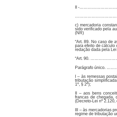
II -…………………
…………………………
c) mercadoria constan
sido verificado
(NR)
“Art. 89. No caso de 
para efeito de cálculo
redação dada pela Lei 
“Art. 90. ……
Parágrafo úni
I – às remessas posta
tributação simplificad
1º, § 2º);
II – aos bens concei
francas de chegada, 
(Decreto-Lei nº 2.120, 
III – às mercadorias p
regime de tributação un