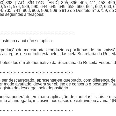
90, 393, [TAG_]394[TAG__END], 395, 396, 405, 411, 458, 459,
0, 571, 574, 589, 590, 644, 645, 649, 658, 660, 661, 662, 663, 6
4, 735, 741, 803, 806, 808, 809 e 816 do Decreto nº 6.759, de 
as seguintes alterações:
………………………………………………………..
posto no caput não se aplica:
exportação de mercadorias conduzidas por linhas de transmissão
s as regras de controle estabelecidas pela Secretaria da Receita
tabelecidos em ato normativo da Secretaria da Receita Federal d
…………………………………………………………
 ser descarregado, apresentar-se quebrado, com diferença de
er modo avariado, deverá ser objeto de conserto e pesagem, faz
egistro de descarga, pelo depositário.
aneira poderá determinar a aplicação de cautelas fiscais e o 
cinto alfandegado, inclusive nos casos de extravio ou avaria.” (
…………………………………………………………