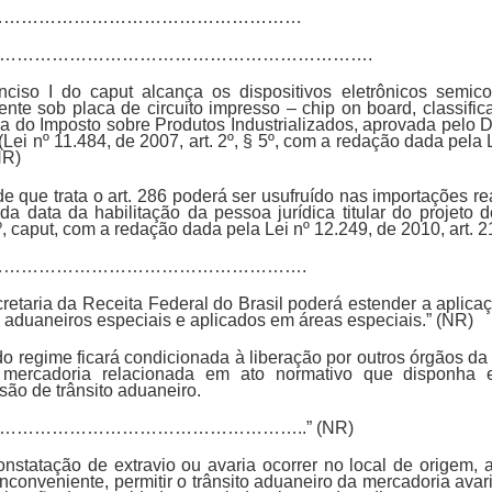
…………………………………………………………
……………………………………………………….
nciso I do caput alcança os dispositivos eletrônicos semic
nte sob placa de circuito impresso – chip on board, classifi
ia do Imposto sobre Produtos Industrializados, aprovada pelo D
ei nº 11.484, de 2007, art. 2º, § 5º, com a redação dada pela 
NR)
 de que trata o art. 286 poderá ser usufruído nas importações r
a data da habilitação da pessoa jurídica titular do projeto de
º, caput, com a redação dada pela Lei nº 12.249, de 2010, art. 2
………………………………………………………….
cretaria da Receita Federal do Brasil poderá estender a aplica
 aduaneiros especiais e aplicados em áreas especiais.” (NR)
 do regime ficará condicionada à liberação por outros órgãos da
 mercadoria relacionada em ato normativo que disponha e
são de trânsito aduaneiro.
…………………………………………..” (NR)
onstatação de extravio ou avaria ocorrer no local de origem, 
nconveniente, permitir o trânsito aduaneiro da mercadoria avar