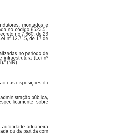
ondutores, montados e
cada no código 8523.51
ecreto no 7.660, de 23
Lei nº 12.715, de 17 de
ealizadas no período de
 infraestrutura (Lei nº
1).” (NR)
ção das disposições do
 administração pública,
specificamente sobre
a autoridade aduaneira
iada ou da partida com