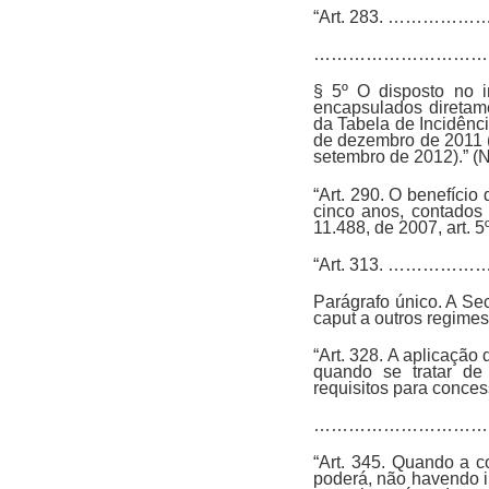
“Art. 283. …
…………………………
§ 5º O disposto no i
encapsulados diretame
da Tabela de Incidênc
de dezembro de 2011 (L
setembro de 2012).” (
“Art. 290. O benefício
cinco anos, contados d
11.488, de 2007, art. 5
“Art. 313. …
Parágrafo único. A Se
caput a outros regimes
“Art. 328. A aplicação
quando se tratar de
requisitos para conces
……………………………
“Art. 345. Quando a c
poderá, não havendo i