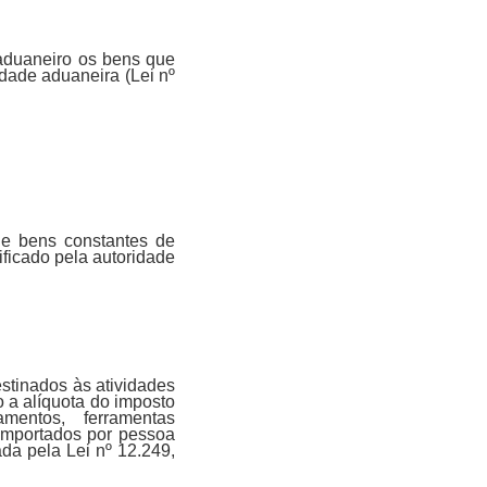
o aduaneiro os bens que
idade aduaneira (Lei nº
 de bens constantes de
ificado pela autoridade
stinados às atividades
o a alíquota do imposto
mentos, ferramentas
 importados por pessoa
ada pela Lei nº 12.249,