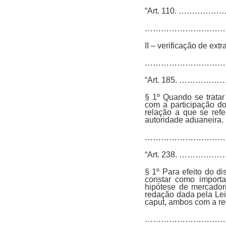
“Art. 110. …
…………………………
II – verificação de extr
……………………………
“Art. 185. …
§ 1º Quando se tratar
com a participação d
relação a que se ref
autoridade aduaneira.
……………………………
“Art. 238. …
§ 1º Para efeito do d
constar como importa
hipótese de mercadori
redação dada pela Lei n
caput, ambos com a red
……………………………