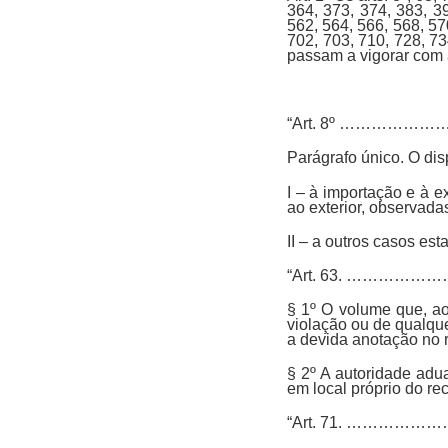
364, 373, 374, 383, 3
562, 564, 566, 568, 57
702, 703, 710, 728, 73
passam a vigorar com 
“Art. 8º ………
Parágrafo único. O dis
I – à importação e à 
ao exterior, observada
II – a outros casos es
“Art. 63. ……
§ 1º O volume que, ao
violação ou de qualqu
a devida anotação no r
§ 2º A autoridade adu
em local próprio do re
“Art. 71. ……