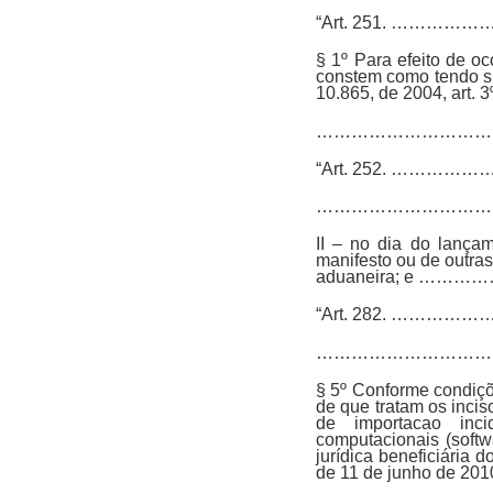
“Art. 251. …
§ 1º Para efeito de oc
constem como tendo sid
10.865, de 2004, art. 3º
……………………………
“Art. 252. …
…………………………
II – no dia do lançam
manifesto ou de outras
aduaneira; e 
“Art. 282. …
…………………………
§ 5º Conforme condiçõ
de que tratam os incis
de importacao inci
computacionais (softw
jurídica beneficiária 
de 11 de junho de 2010,