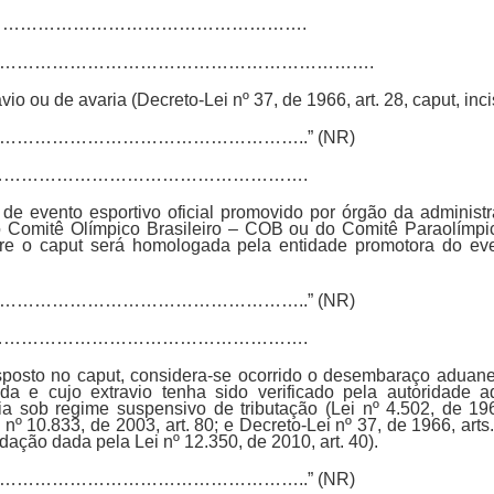
………………………………………………………….
……………………………………………………….
avio ou de avaria (Decreto-Lei nº 37, de 1966, art. 28, caput, incis
…………………………………………..” (NR)
………………………………………………………….
 de evento esportivo oficial promovido por órgão da administr
o Comitê Olímpico Brasileiro – COB ou do Comitê Paraolímpic
ere o caput será homologada pela entidade promotora do e
…………………………………………..” (NR)
………………………………………………………….
isposto no caput, considera-se ocorrido o desembaraço aduan
da e cujo extravio tenha sido verificado pela autoridade ad
a sob regime suspensivo de tributação (Lei nº 4.502, de 196
º 10.833, de 2003, art. 80; e Decreto-Lei nº 37, de 1966, arts. 1
ação dada pela Lei nº 12.350, de 2010, art. 40).
…………………………………………..” (NR)