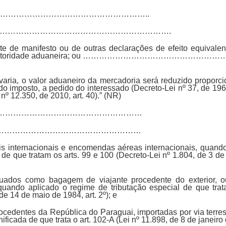
……………………………………………………..
……………………………………………………….
te de manifesto ou de outras declarações de efeito equivalent
 pela autoridade aduaneira; ou ……………………………………
avaria, o valor aduaneiro da mercadoria será reduzido proporci
 do imposto, a pedido do interessado (Decreto-Lei nº 37, de 1966
nº 12.350, de 2010, art. 40).” (NR)
…………………………………………………………
co. ……………………………………………………
is internacionais e encomendas aéreas internacionais, quand
a de que tratam os arts. 99 e 100 (Decreto-Lei nº 1.804, de 3 de
tuados como bagagem de viajante procedente do exterior, o
quando aplicado o regime de tributação especial de que trat
de 14 de maio de 1984, art. 2º); e
rocedentes da República do Paraguai, importadas por via terre
ificada de que trata o art. 102-A (Lei nº 11.898, de 8 de janeiro 