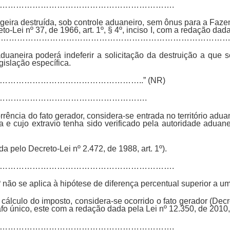
……………………………………………………….
ngeira destruída, sob controle aduaneiro, sem ônus para a Faze
-Lei nº 37, de 1966, art. 1º, § 4º, inciso I, com a redação dada
); e …………………………………………………………………………………
duaneira poderá indeferir a solicitação da destruição a que s
islação específica.
…………………………………………..” (NR)
………………………………………………………….
orrência do fato gerador, considera-se entrada no território adu
 e cujo extravio tenha sido verificado pela autoridade aduanei
a pelo Decreto-Lei nº 2.472, de 1988, art. 1º).
……………………………………………………….
º não se aplica à hipótese de diferença percentual superior a um
e cálculo do imposto, considera-se ocorrido o fato gerador (Decr
afo único, este com a redação dada pela Lei nº 12.350, de 2010, 
……………………………………………………….