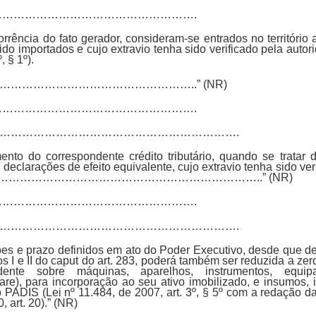
………………………………………………………….
orrência do fato gerador, consideram-se entrados no territóri
o importados e cujo extravio tenha sido verificado pela autor
, § 1º).
…………………………………………..” (NR)
………………………………………………………….
……………………………………………………….
ento do correspondente crédito tributário, quando se tratar
 declarações de efeito equivalente, cujo extravio tenha sido ver
………………………………………………………………………..” (NR)
………………………………………………………….
……………………………………………………….
es e prazo definidos em ato do Poder Executivo, desde que de
os I e II do caput do art. 283, poderá também ser reduzida a zer
dente sobre máquinas, aparelhos, instrumentos, equipa
are), para incorporação ao seu ativo imobilizado, e insumos,
do PADIS (Lei nº 11.484, de 2007, art. 3º, § 5º com a redação d
 art. 20).” (NR)