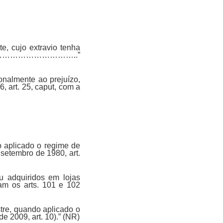
e, cujo extravio tenha
…………………………………..”
onalmente ao prejuízo,
, art. 25, caput, com a
o aplicado o regime de
 setembro de 1980, art.
u adquiridos em lojas
am os arts. 101 e 102
stre, quando aplicado o
de 2009, art. 10).” (NR)