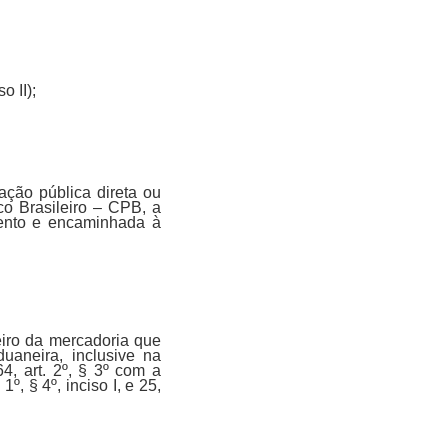
o II);
ação pública direta ou
o Brasileiro – CPB, a
vento e encaminhada à
eiro da mercadoria que
uaneira, inclusive na
4, art. 2º, § 3º com a
º, § 4º, inciso I, e 25,