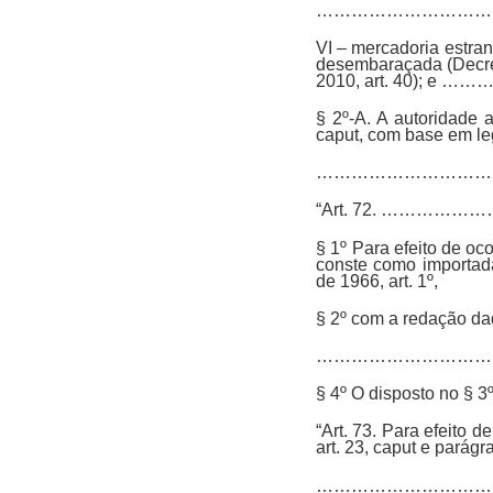
…………………………
VI – mercadoria estra
desembaraçada (Decreto
2010, art. 40
§ 2º-A. A autoridade a
caput, com base em leg
……………………………
“Art. 72. ……
§ 1º Para efeito de oc
conste como importada
de 1966, art. 1º,
§ 2º com a redação dad
…………………………
§ 4º O disposto no § 3
“Art. 73. Para efeito d
art. 23, caput e parágr
…………………………