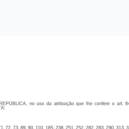
ÚBLICA, no uso da atribuição que lhe confere o art. 84, 
TA:
, 71, 72, 73, 89, 90, 110, 185, 238, 251, 252, 282, 283, 290, 313, 