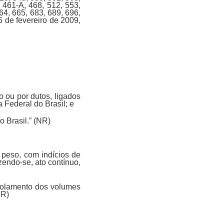
 461-A, 468, 512, 553,
64, 665, 683, 689, 696,
5 de fevereiro de 2009,
 ou por dutos, ligados
 Federal do Brasil; e
o Brasil.” (NR)
 peso, com indícios de
endo-se, ato contínuo,
isolamento dos volumes
NR)