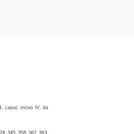
caput, inciso IV, da
328, 345, 358, 362, 363,