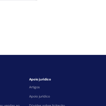
Apoio jurídico
Artigos
Apoio jurídico
das vendas ao
Dúvidas sobre licitação