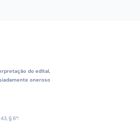
erpretação do edital,
masiadamente oneroso
43, § 6º: