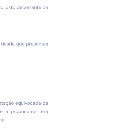
vo justo decorrente de
ta desde que presentes
retação equivocada da
nte a proponente terá
ta.