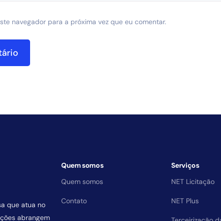
ste navegador para a próxima vez que eu comentar.
Quem somos
Serviços
Quem somos
NET Licitação
Contato
NET Plus
sa que atua no
uições abrangem
Terceirização 