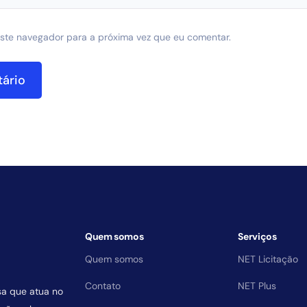
ste navegador para a próxima vez que eu comentar.
Quem somos
Serviços
Quem somos
NET Licitação
Contato
NET Plus
sa que atua no