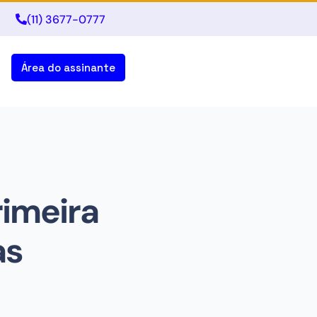
(11) 3677-0777
Área do assinante
rimeira
as