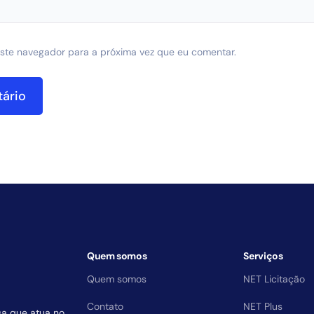
ste navegador para a próxima vez que eu comentar.
Quem somos
Serviços
Quem somos
NET Licitação
Contato
NET Plus
sa que atua no