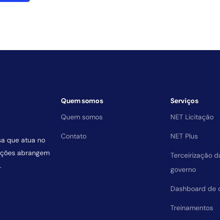
Quem somos
Serviços
Quem somos
NET Licitação
Contato
NET Plus
sa que atua no
uições abrangem
Terceirização 
.
governo
Dashboard de 
Treinamentos