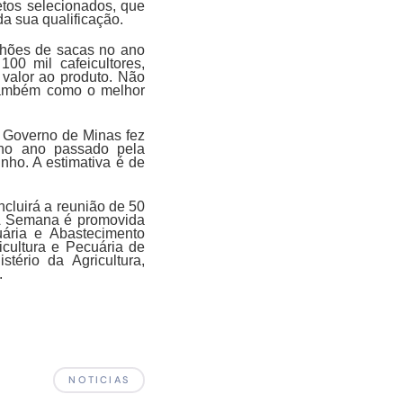
etos selecionados, que
a sua qualificação.
ilhões de sacas no ano
0 mil cafeicultores,
valor ao produto. Não
 também como o melhor
O Governo de Minas fez
 no ano passado pela
unho. A estimativa é de
cluirá a reunião de 50
 A Semana é promovida
uária e Abastecimento
cultura e Pecuária de
tério da Agricultura,
.
NOTICIAS