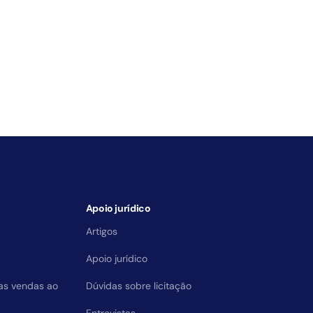
Apoio jurídico
Artigos
Apoio jurídico
das vendas ao
Dúvidas sobre licitação
Entrevistas