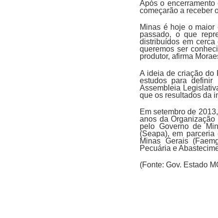
Após o encerramento d
começarão a receber o
Minas é hoje o maior 
passado, o que repr
distribuídos em cerc
queremos ser conheci
produtor, afirma Morae
A ideia de criação do
estudos para defini
Assembleia Legislativa
que os resultados da i
Em setembro de 2013, 
anos da Organização 
pelo Governo de Mina
(Seapa), em parceria
Minas Gerais (Faemg)
Pecuária e Abastecime
(Fonte: Gov. Estado M