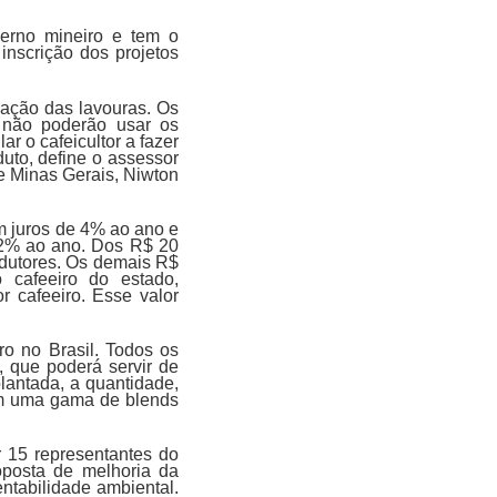
verno mineiro e tem o
inscrição dos projetos
zação das lavouras. Os
s não poderão usar os
r o cafeicultor a fazer
uto, define o assessor
e Minas Gerais, Niwton
om juros de 4% ao ano e
3,2% ao ano. Dos R$ 20
odutores. Os demais R$
 cafeeiro do estado,
r cafeeiro. Esse valor
o no Brasil. Todos os
, que poderá servir de
plantada, a quantidade,
tem uma gama de blends
r 15 representantes do
posta de melhoria da
entabilidade ambiental.