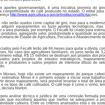
r aportes governamentais, é uma iniciativa pioneira do go
a competitividade do café produzido no estado. O edital para 
dereço
http://www.agricultura.g.gov.br/institucional/licita
çoes.
 não serão usados como capital de giro, mas para a moderni
 adquirir equipamentos ou fazer aportes tecnológicos, ma
 a área plantada, por exemplo. O Fecafé foi criado para estimula
 produtivo, agregando valor, produtividade e qualidade ao prod
ecretaria de Estado de Agricultura, Pecuária e Abastecimento d
iciados pelo Fecafé terão até 84 meses para quitar a dívida, c
ses. No caso dos agricultores familiares, os juros serão de 
primeiro edital, R$ 15 milhões se destinam aos projetos dos pr
vados para projetos de estudos estratégicos, mapeamento
os e produtores e outros projetos de interesse difuso do seto
do.
 Moraes, hoje não existe um mapeamento do parque cafeeir
 estimativa. Minas é o primeiro estado a iniciar esse trabalho
tir desse mapeamento, será possível levantar o total de área 
al e os tipos de café cultivados. O café hoje é como o vinho, 
, declara Niwton.
 pela análise técnica e jurídica de uma comissão formada po
ade, que escolherá aqueles que melhor se adequarem à pro
tividade cafeeira. Entre os critérios analisados está o da sust