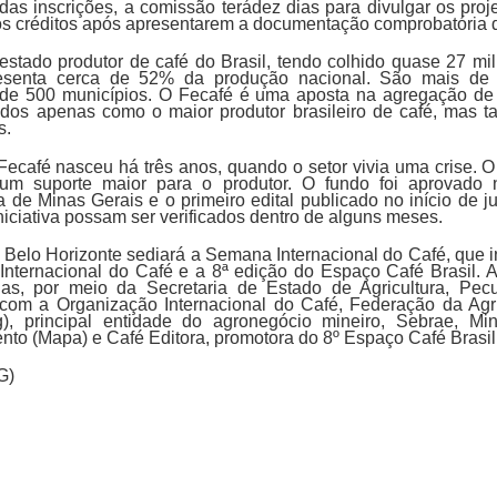
as inscrições, a comissão terádez dias para divulgar os proj
s créditos após apresentarem a documentação comprobatória d
estado produtor de café do Brasil, tendo colhido quase 27 m
esenta cerca de 52% da produção nacional. São mais de 10
a de 500 municípios. O Fecafé é uma aposta na agregação de 
dos apenas como o maior produtor brasileiro de café, mas
s.
 Fecafé nasceu há três anos, quando o setor vivia uma crise. 
r um suporte maior para o produtor. O fundo foi aprovado
 de Minas Gerais e o primeiro edital publicado no início de j
niciativa possam ser verificados dentro de alguns meses.
Belo Horizonte sediará a Semana Internacional do Café, que in
Internacional do Café e a 8ª edição do Espaço Café Brasil.
s, por meio da Secretaria de Estado de Agricultura, Pec
 com a Organização Internacional do Café, Federação da Agri
, principal entidade do agronegócio mineiro, Sebrae, Minis
nto (Mapa) e Café Editora, promotora do 8º Espaço Café Brasil
G)