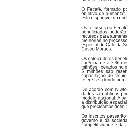
O Fecafé, formado po
objetivo de aumentar 
está disponível no en
Os recursos do Fecafé
beneficiados poderão
recursos para aumentar
melhorias no processo
especial de Café da S
Castro Moraes.
Os cafeicultores benef
carência de até 36 me
milhões liberados no 
5 milhões são reser
capacitação de técnic
refere-se a fundo perdi
De acordo com Niwton
dados são obtidos por
modelo nacional. A par
a distribuição espaci
que precisamos definir
Os inscritos passarão
governo e da socied
competitividade e da a