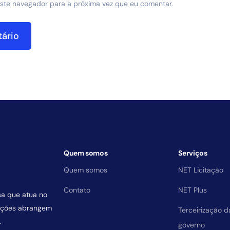
ste navegador para a próxima vez que eu comentar.
Quem somos
Serviços
Quem somos
NET Licitação
Contato
NET Plus
sa que atua no
uições abrangem
Terceirização 
.
governo