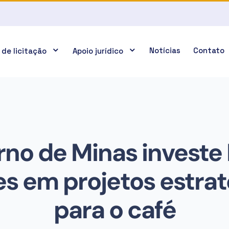
Notícias
Contato
 de licitação
Apoio jurídico
no de Minas investe
s em projetos estra
para o café