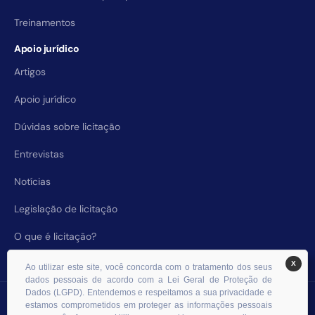
Treinamentos
Apoio jurídico
Artigos
Apoio jurídico
Dúvidas sobre licitação
Entrevistas
Notícias
Legislação de licitação
O que é licitação?
X
Ao utilizar este site, você concorda com o tratamento dos seus
dados pessoais de acordo com a Lei Geral de Proteção de
Dados (LGPD). Entendemos e respeitamos a sua privacidade e
© 2026 RHS Licitações. Todos os direitos reservados.
estamos comprometidos em proteger as informações pessoais