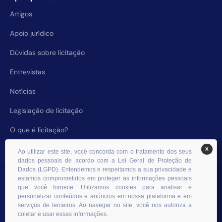
Artigos
Apoio jurídico
Dúvidas sobre licitação
Entrevistas
Notícias
Legislação de licitação
O que é licitação?
X
Ao utilizar este site, você concorda com o tratamento dos seus
dados pessoais de acordo com a Lei Geral de Proteção de
Dados (LGPD). Entendemos e respeitamos a sua privacidade e
© 2026 RHS Licitações. Todos os direitos reservados.
estamos comprometidos em proteger as informações pessoais
que você fornece. Utilizamos cookies para analisar e
personalizar conteúdos e anúncios em nossa plataforma e em
serviços de terceiros. Ao navegar no site, você nos autoriza a
coletar e usar essas informações.