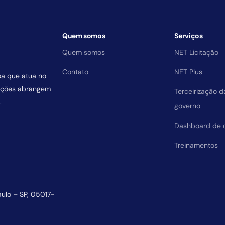
Quem somos
Serviços
Quem somos
NET Licitação
Contato
NET Plus
sa que atua no
uições abrangem
Terceirização 
.
governo
Dashboard de 
Treinamentos
aulo – SP, 05017-