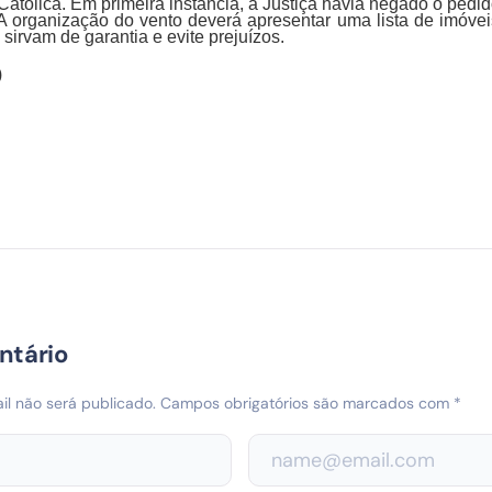
Católica. Em primeira instância, a Justiça havia negado o pedid
 A organização do vento deverá apresentar uma lista de imóvei
sirvam de garantia e evite prejuízos.
)
ntário
l não será publicado.
Campos obrigatórios são marcados com
*