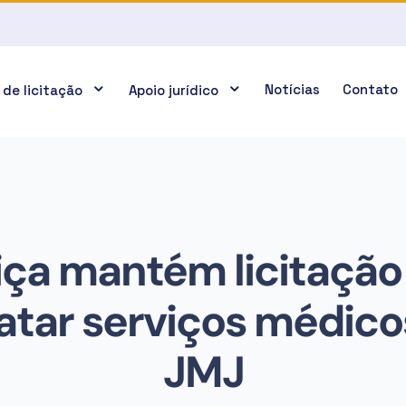
Notícias
Contato
 de licitação
Apoio jurídico
iça mantém licitação
atar serviços médico
JMJ