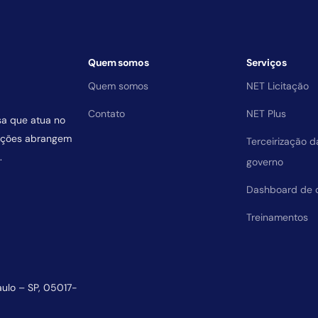
Quem somos
Serviços
Quem somos
NET Licitação
Contato
NET Plus
sa que atua no
uições abrangem
Terceirização 
.
governo
Dashboard de 
Treinamentos
aulo – SP, 05017-