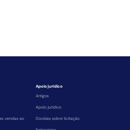
Apoio jurídico
Artigos
Apoio jurídico
das vendas ao
Dúvidas sobre licitação
Entrevistas