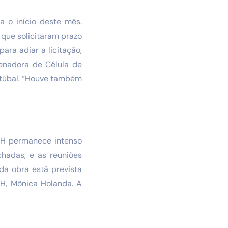
a o início deste mês.
 que solicitaram prazo
ara adiar a licitação,
denadora de Célula de
etúbal. “Houve também
SRH permanece intenso
chadas, e as reuniões
da obra está prevista
RH, Mônica Holanda. A