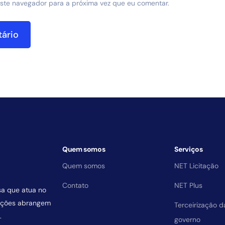
ste navegador para a próxima vez que eu comentar.
Quem somos
Serviços
Quem somos
NET Licitação
Contato
NET Plus
sa que atua no
uições abrangem
Terceirização 
.
governo