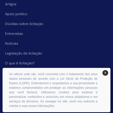
Artigos
Apoio jurídico
Dúvidas sobre licitação
Entrevistas
Notícias
Legislação de licitação
O que é licitação?
X
Ao utilizar este site, você concorda com o tratamento dos seus
dados pessoais de acordo com a Lei Geral de Proteção de
Dados (LGPD). Entendemos e respeitamos a sua privacidade e
© 2026 RHS Licitações. Todos os direitos reservados.
estamos comprometidos em proteger as informações pessoais
que você fornece. Utilizamos cookies para analisar e
personalizar conteúdos e anúncios em nossa plataforma e em
serviços de terceiros. Ao navegar no site, você nos autoriza a
coletar e usar essas informações.