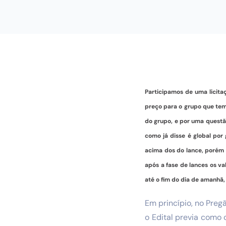
Participamos de uma licit
preço para o grupo que tem 
do grupo, e por uma questão
como já disse é global por
acima dos do lance, porém 
após a fase de lances os v
até o fim do dia de amanhã,
Em princípio, no Preg
o Edital previa como c