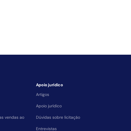
Apoio jurídico
Artigos
Apoio jurídico
das vendas ao
Dúvidas sobre licitação
Entrevistas