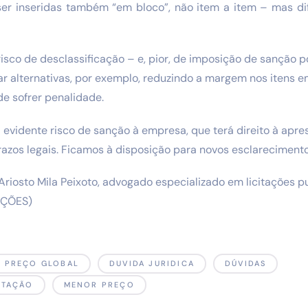
er inseridas também “em bloco”, não item a item – mas dif
sco de desclassificação – e, pior, de imposição de sanção p
iar alternativas, por exemplo, reduzindo a margem nos itens em
de sofrer penalidade.
há evidente risco de sanção à empresa, que terá direito à apr
razos legais. Ficamos à disposição para novos esclarecimento
Ariosto Mila Peixoto, advogado especializado em licitações p
TAÇÕES)
R PREÇO GLOBAL
DUVIDA JURIDICA
DÚVIDAS
ITAÇÃO
MENOR PREÇO