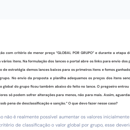
ação com critério de menor preço “GLOBAL POR GRUPO” e durante a etapa d
vários itens. Na formulação dos lances o portal abre os links para envio dos
 de estratégia demos lances baixos para os primeiros itens e fomos ganhador
 grupo. No envio da proposta e planilha adequamos os preços dos itens sen
o global do grupo ficou também abaixo do feito no lance. O pregoeiro entro
alores só podem sofrer alterações para menos, não para mais. Assim, aguard
 sob pena de desclassificação e sanção.” O que devo fazer nesse caso?
ão não é realmente possível aumentar os valores inicialmente 
ritério de classificação o valor global por grupo, esse deveria