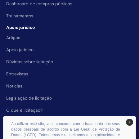
Dashboard de compras públicas
Treinamentos
Apoio jurídico
Artigos
Apoio jurídico
Dúvidas sobre licitação
Entrevistas
Notícias
Legislação de licitação
O que é licitação?
X
Ao utilizar este site, você concorda com o tratamento dos seus
dados pessoais de acordo com a Lei Geral de Proteção de
Dados (LGPD). Entendemos e respeitamos a sua privacidade e
© 2026 RHS Licitações. Todos os direitos reservados.