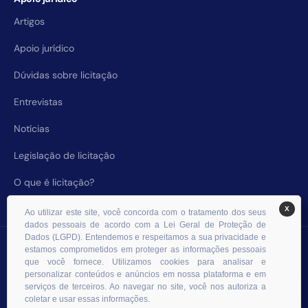
Artigos
Apoio jurídico
Dúvidas sobre licitação
Entrevistas
Notícias
Legislação de licitação
O que é licitação?
X
Ao utilizar este site, você concorda com o tratamento dos seus
dados pessoais de acordo com a Lei Geral de Proteção de
Dados (LGPD). Entendemos e respeitamos a sua privacidade e
© 2026 RHS Licitações. Todos os direitos reservados.
estamos comprometidos em proteger as informações pessoais
que você fornece. Utilizamos cookies para analisar e
personalizar conteúdos e anúncios em nossa plataforma e em
serviços de terceiros. Ao navegar no site, você nos autoriza a
coletar e usar essas informações.