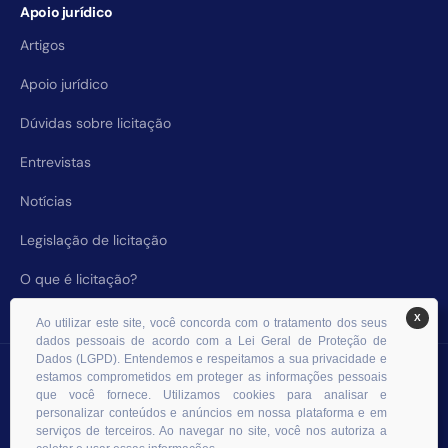
Apoio jurídico
Artigos
Apoio jurídico
Dúvidas sobre licitação
Entrevistas
Notícias
Legislação de licitação
O que é licitação?
X
Ao utilizar este site, você concorda com o tratamento dos seus
dados pessoais de acordo com a Lei Geral de Proteção de
Dados (LGPD). Entendemos e respeitamos a sua privacidade e
© 2026 RHS Licitações. Todos os direitos reservados.
estamos comprometidos em proteger as informações pessoais
que você fornece. Utilizamos cookies para analisar e
personalizar conteúdos e anúncios em nossa plataforma e em
serviços de terceiros. Ao navegar no site, você nos autoriza a