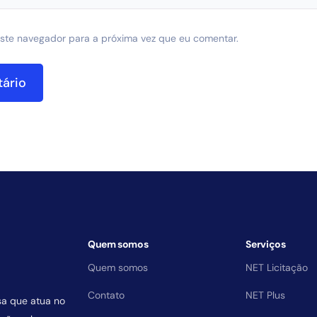
ste navegador para a próxima vez que eu comentar.
Quem somos
Serviços
Quem somos
NET Licitação
Contato
NET Plus
sa que atua no