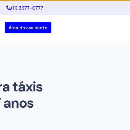
(11) 3677-0777
Área do assinante
ra táxis
 anos