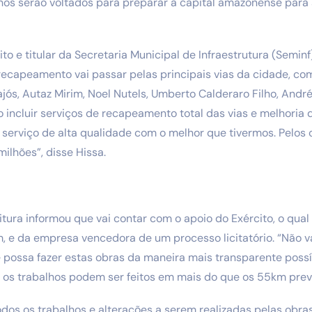
alhos serão voltados para preparar a capital amazonense par
to e titular da Secretaria Municipal de Infraestrutura (Seminf
recapeamento vai passar pelas principais vias da cidade, c
jós, Autaz Mirim, Noel Nutels, Umberto Calderaro Filho, André
incluir serviços de recapeamento total das vias e melhoria 
serviço de alta qualidade com o melhor que tivermos. Pelos 
ilhões”, disse Hissa.
eitura informou que vai contar com o apoio do Exército, o qual
 e da empresa vencedora de um processo licitatório. “Não v
e possa fazer estas obras da maneira mais transparente possív
os trabalhos podem ser feitos em mais do que os 55km previ
odos os trabalhos e alterações a serem realizadas pelas obr