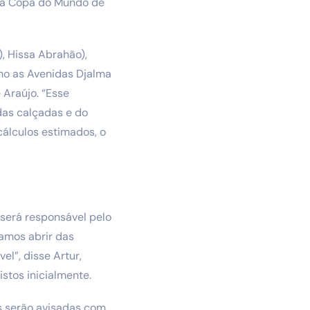
a a Copa do Mundo de
), Hissa Abrahão),
omo as Avenidas Djalma
 Araújo. “Esse
das calçadas e do
cálculos estimados, o
 será responsável pelo
amos abrir das
el”, disse Artur,
stos inicialmente.
as serão avisadas com