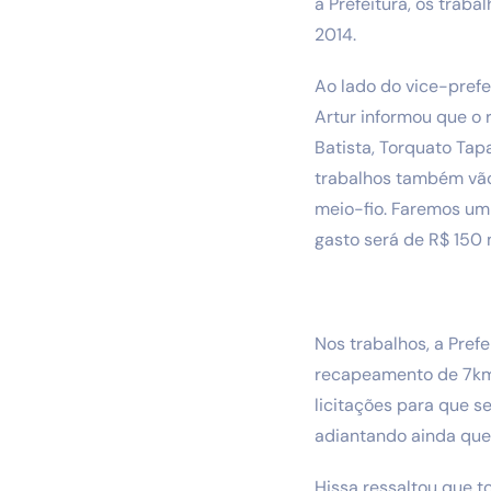
a Prefeitura, os trab
2014.
Ao lado do vice-prefei
Artur informou que o 
Batista, Torquato Tapa
trabalhos também vão 
meio-fio. Faremos um 
gasto será de R$ 150 m
Nos trabalhos, a Pref
recapeamento de 7km,
licitações para que s
adiantando ainda que 
Hissa ressaltou que t