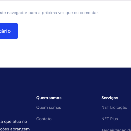
ste navegador para a próxima vez que eu comentar.
Quem somos
Serviços
Quem somos
NET Licitação
Contato
NET Plus
sa que atua no
uições abrangem
Terceirização 