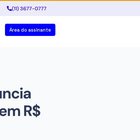
(11) 3677-0777
Área do assinante
uncia
 em R$