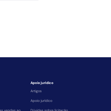
Apoio jurídico
Artigos
Apoio jurídico
das vendas ao
Dúvidas sobre licitação