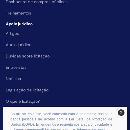
Dashboard de compras públicas
Treinamentos
Apoio jurídico
Artigos
Apoio jurídico
Dúvidas sobre licitação
Entrevistas
Notícias
Legislação de licitação
O que é licitação?
X
Ao utilizar este site, você concorda com o tratamento dos seus
dados pessoais de acordo com a Lei Geral de Proteção de
Dados (LGPD). Entendemos e respeitamos a sua privacidade e
© 2026 RHS Licitações. Todos os direitos reservados.
estamos comprometidos em proteger as informações pessoais