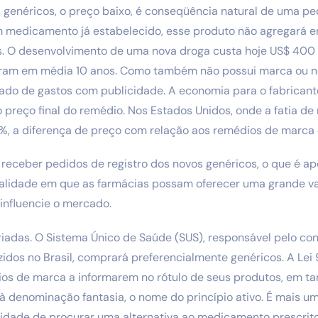
genéricos, o preço baixo, é conseqüência natural de uma pec
 medicamento já estabelecido, esse produto não agregará em
. O desenvolvimento de uma nova droga custa hoje US$ 400
ram em média 10 anos. Como também não possui marca ou no
ado de gastos com publicidade. A economia para o fabricante
o preço final do remédio. Nos Estados Unidos, onde a fatia d
%, a diferença de preço com relação aos remédios de marca
eceber pedidos de registro dos novos genéricos, o que é ape
alidade em que as farmácias possam oferecer uma grande v
influencie o mercado.
riadas. O Sistema Único de Saúde (SUS), responsável pelo c
dos no Brasil, comprará preferencialmente genéricos. A Lei
ios de marca a informarem no rótulo de seus produtos, em 
 denominação fantasia, o nome do princípio ativo. É mais u
lidade de procurar uma alternativa ao medicamento prescrito