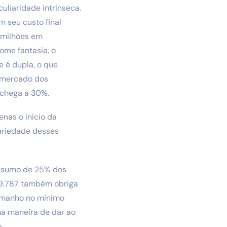
uliaridade intrinseca.
 seu custo final
 milhões em
me fantasia, o
 é dupla, o que
e mercado dos
 chega a 30%.
nas o início da
ariedade desses
onsumo de 25% dos
 9.787 também obriga
tamanho no mínimo
ma maneira de dar ao
.