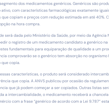
 o segmento dos medicamentos genéricos. Genéricos são prod
 ativo, com características farmacológicas exatamente igua
zes que copiam e preços com redução estimada em até 40%. C
 opção na hora compra.
de será dada pelo Ministério da Saúde, por meio da Agência N
pedir o registro de um medicamento candidato a genérico na 
estes fundamentais para equiparação de qualidade a um pro
ência comprovarão se o genérico tem absorção no organism
 que copia.
essas características, o produto será considerado intercamb
ência que copia. A ANVS publicou por ocasião da regulamen
ncia que já podem começar a ser copiados. Outras listas ser
ada a intercambialidade, o medicamento receberá a chancela 
mércio com a frase “genérico de acordo com a Lei 9.787” est