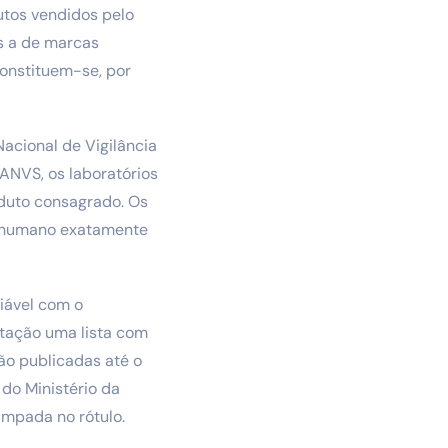
utos vendidos pelo
is a de marcas
onstituem-se, por
acional de Vigilância
ANVS, os laboratórios
duto consagrado. Os
o humano exatamente
iável com o
tação uma lista com
ão publicadas até o
do Ministério da
ampada no rótulo.