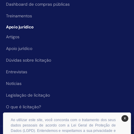
Dashboard de compras públicas
Treinamentos
Apoio jurídico
Artigos
Apoio jurídico
Dúvidas sobre licitação
Entrevistas
Notícias
Legislação de licitação
O que é licitação?
X
Ao utilizar este site, você concorda com o tratamento dos seus
dados pessoais de acordo com a Lei Geral de Proteção de
Dados (LGPD). Entendemos e respeitamos a sua privacidade e
© 2026 RHS Licitações. Todos os direitos reservados.