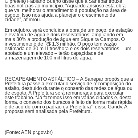
O prefeito Fabiano Bueno disse que a Sanepar trouxe
boas notícias ao município. “Aguardo ansioso esta obra
que vai melhorar o atendimento à população na área de
esgoto. Isso nos ajuda a planejar o crescimento da
cidade”, afirmou.
Em outubro, será concluída a obra de um poço, da estação
elevatória de água e dois reservatórios, ampliando em
mais 30% a produção de água em Siqueira Campos. O
investimento é de R$ 1,3 milhão. O poço tem vazão
estimada de 30 mil litros/hora e os dois reservatórios – um
apoiado e um elevado – terão capacidade de
armazenagem de 100 mil litros de água.
RECAPEAMENTO ASFÁLTICO – A Sanepar propôs que a
Prefeitura passe a executar o serviço de recomposição do
asfalto, destruído durante o conserto das redes de água ou
de esgoto. A Prefeitura será remunerada para executar
este trabalho. “Já fazemos isso em várias cidades e, desta
forma, o conserto dos buracos é feito de forma mais rápida
e de acordo com o padrão da Prefeitura”, disse Gandy. A
proposta será analisada pela Prefeitura.
(Fonte: AEN.pr.gov.br)