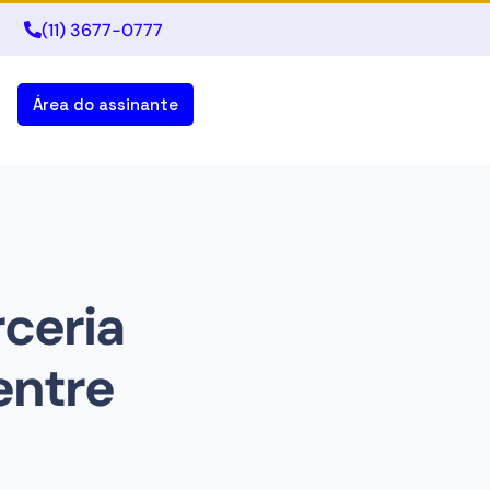
(11) 3677-0777
Área do assinante
rceria
entre