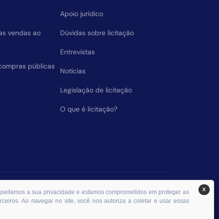
Apoio jurídico
das vendas ao
Dúvidas sobre licitação
Entrevistas
compras públicas
Notícias
Legislação de licitação
O que é licitação?
X
espeitamos a sua privacidade e estamos comprometidos em proteger as
ceiros. Ao navegar no site, você nos autoriza a coletar e usar essas