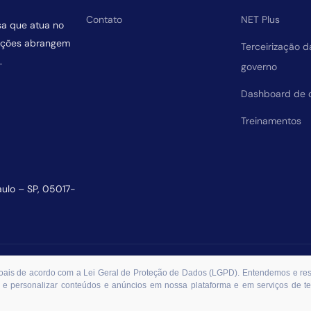
Contato
NET Plus
sa que atua no
uições abrangem
Terceirização 
.
governo
Dashboard de 
Treinamentos
aulo – SP, 05017-
essoais de acordo com a Lei Geral de Proteção de Dados (LGPD). Entendemos e r
 e personalizar conteúdos e anúncios em nossa plataforma e em serviços de ter