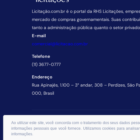
Licitação.com.br é o portal da RHS Licitações, empre
mercado de compras governamentais. Suas contrib
tanto a administração pública quanto o setor privado
E-mail
comercial@licitacao.com.br
Telefone
(11) 3677-0777
Endereço
Rua Apinajés, 1.100 – 3° andar, 308 – Perdizes, São P
000, Brasil
© 2026 RHS Licitações. Todos os direitos reservados.
Ao utilizar este site, você concorda com o tratamento dos seus dados p
informações pessoais que você fornece. Utilizamos cookies para analisar
informações.