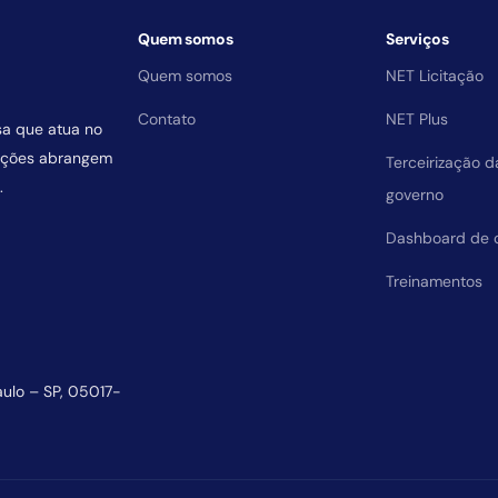
Quem somos
Serviços
Quem somos
NET Licitação
Contato
NET Plus
sa que atua no
uições abrangem
Terceirização 
.
governo
Dashboard de 
Treinamentos
aulo – SP, 05017-