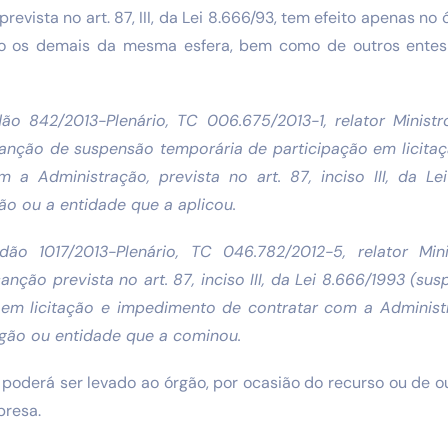
revista no art. 87, III, da Lei 8.666/93, tem efeito apenas no
ndo os demais da mesma esfera, bem como de outros entes
o 842/2013-Plenário, TC 006.675/2013-1, relator Ministr
 sanção de suspensão temporária de participação em licit
m a Administração, prevista no art. 87, inciso III, da Le
ão ou a entidade que a aplicou.
ão 1017/2013-Plenário, TC 046.782/2012-5, relator Min
sanção prevista no art. 87, inciso III, da Lei 8.666/1993 (s
 em licitação e impedimento de contratar com a Administ
órgão ou entidade que a cominou.
 poderá ser levado ao órgão, por ocasião do recurso ou de o
presa.