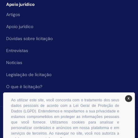
Apoio jurídico
Artigos
Apoio jurídico
Dúvidas sobre licitação
Entrevistas
Notícias
Legislação de licitação
O que é licitação?
X
Ao utilizar este site, você concorda com o tratamento dos seus
dados pessoais de acordo com a Lei Geral de Proteção de
Dados (LGPD). Entendemos e respeitamos a sua privacidade e
© 2026 RHS Licitações. Todos os direitos reservados.
estamos comprometidos em proteger as informações pessoais
que você fornece. Utilizamos cookies para analisar e
personalizar conteúdos e anúncios em nossa plataforma e em
serviços de terceiros. Ao navegar no site, você nos autoriza a