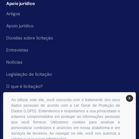
Apoio jurídico
Artigos
Apoio jurídico
Dúvidas sobre licitação
Entrevistas
Notícias
Legislação de licitação
O que é licitação?
X
Ao utilizar este site, você concorda com o tratamento dos seus
dados pessoais de acordo com a Lei Geral de Proteção de
Dados (LGPD). Entendemos e respeitamos a sua privacidade e
© 2026 RHS Licitações. Todos os direitos reservados.
estamos comprometidos em proteger as informações pessoais
que você fornece. Utilizamos cookies para analisar e
personalizar conteúdos e anúncios em nossa plataforma e em
serviços de terceiros. Ao navegar no site, você nos autoriza a